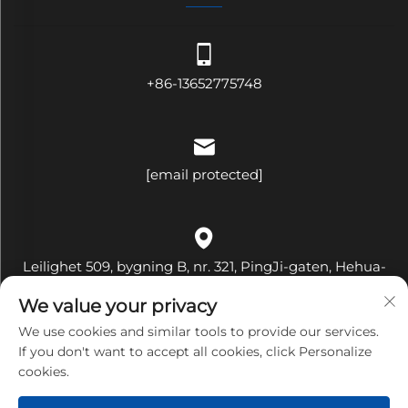
+86-13652775748
[email protected]
Leilighet 509, bygning B, nr. 321, PingJi-gaten, Hehua-
fellesskapet, Pinghu-gaten, Longgang-distriktet,
We value your privacy
Shenzhen-byen, provinsen Guangdong, Kina
We use cookies and similar tools to provide our services.
If you don't want to accept all cookies, click Personalize
cookies.
Opphavsrett © Shenzhen Bandary Technology Co.,Ltd. Alle