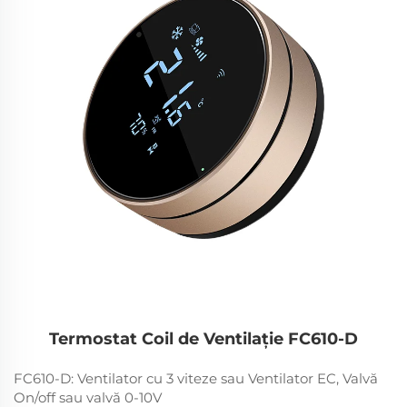
Termostat Coil de Ventilație FC610-D
FC610-D: Ventilator cu 3 viteze sau Ventilator EC, Valvă
On/off sau valvă 0-10V