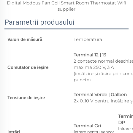
Parametrii produsului
Temperatură
Valori de măsură
Terminal 12 | 13
2 contacte normal deschise
maximă 250 V, 3 A
Comutator de ieșire
(încălzire și răcire prin c
puncte)
Terminal Verde | Galben
Tensiune de ieșire
2x 0..10 V pentru încălzire ș
Termin
DP
Terminal Gri
Intrare 
Intrări
Intrare pentru senzor