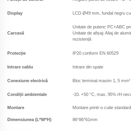
Display
LCD Ø49 mm, fundal negru cu 
Unitate de putere: PC+ABC proo
Carcasă
Unitate de afișaj: Aliaj de alum
rezistență
Protecție
IP20 conform EN 60529
Intrare cablu
Intrare din spate
Conexiune electrică
Bloc terminal maxim 1, 5 mm²
Condiții ambientale
-10. +50 °C, max. 95% rH nec
Montare
Montare printr-o cutie standa
Dimensiunea (L*W*H)
86*86*61mm