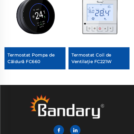
Termostat Pompa de
Termostat Coil de
Căldură FC660
Ventilație FC221W