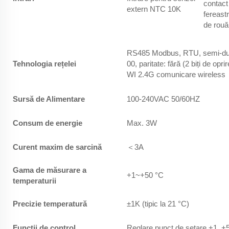
contact 
extern NTC 10K
fereast
de rouă
RS485 Modbus, RTU, semi-duple
Tehnologia rețelei
00, paritate: fără (2 biți de opri
WI 2.4G comunicare wireless
Sursă de Alimentare
100-240VAC 50/60HZ
Consum de energie
Max. 3W
Curent maxim de sarcină
＜3A
Gama de măsurare a
+1~+50 °C
temperaturii
Precizie temperatură
±1K (tipic la 21 °C)
Funcții de control
Reglare punct de setare +1. +5