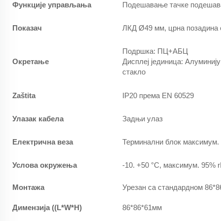
Функције управљања
Подешавање тачке подешавањ
Показач
ЛКД Ø49 мм, црна позадина
Подршка: ПЦ+АБЦ
Окретање
Дисплеј јединица: Алуминију
стакло
Zaštita
IP20 према EN 60529
Улазак кабела
Задњи улаз
Електрична веза
Терминални блок максимум.
Услова окружења
-10. +50 °C, максимум. 95% 
Монтажа
Урезан са стандардном 86*8
Димензија ((L*W*H)
86*86*61мм