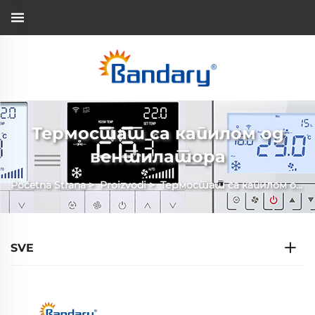
Термостат са капилом од
вентилатора
Početna Strana
>
Proizvodi
>
Термостат са капилом од вентилатора
SVE