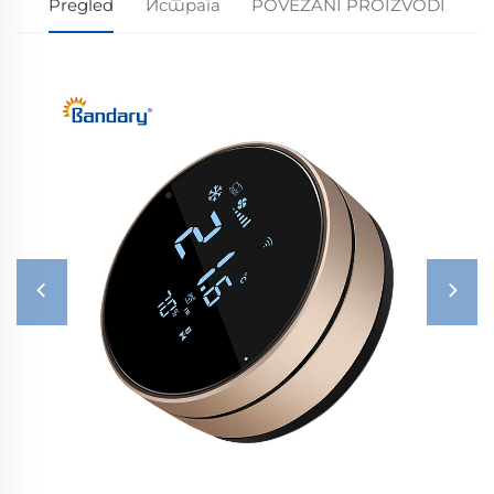
Pregled
Истрага
POVEZANI PROIZVODI