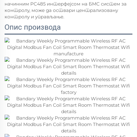
начинним РС485 интерфејсом на БМС систем за
контролу, може да оствари централизовану
контролу и управљање.
Опис производа