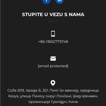
STUPITE U VEZU S NAMA
+86-13652775748
[email protected]
Соба 509, зграда Б, 321, Пинг-Ји авенију, заједница
Хехуа, улица Пингху, округ Лонгганг, град Шенжен,
провинција Гуангдун, Кина