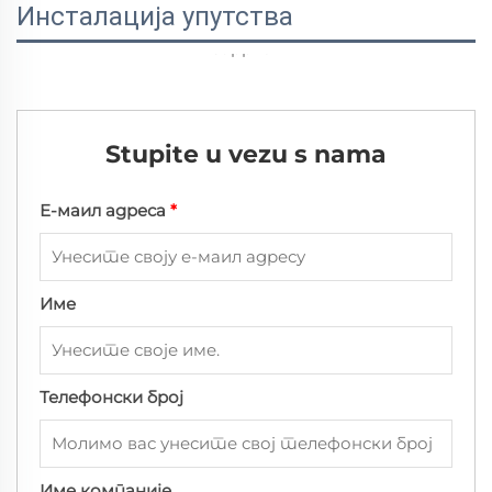
Инсталација упутства
Stupite u vezu s nama
Е-маил адреса
*
Име
Телефонски број
Име компаније