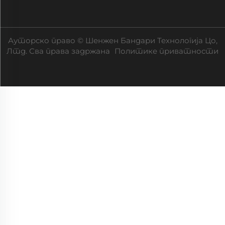
Ауторско право © Шенжен Бандари Технологија Цо,
Лтд. Сва права задржана
Политике приватности