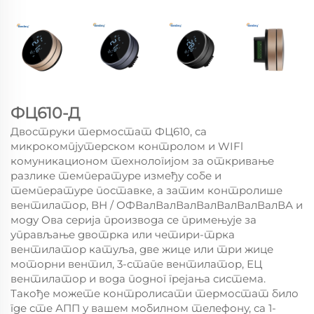
ФЦ610-Д
Двоструки термостат ФЦ610, са
микрокомпјутерском контролом и WIFl
комуникационом технологијом за откривање
разлике температуре између собе и
температуре поставке, а затим контролише
вентилатор, ВН / ОФВалВалВалВалВалВалВалВА и
моду Ова серија производа се примењује за
управљање двотрка или четири-трка
вентилатор катуља, две жице или три жице
моторни вентил, 3-стапе вентилатор, ЕЦ
вентилатор и вода подног грејања система.
Такође можете контролисати термостат било
где сте АПП у вашем мобилном телефону, са 1-