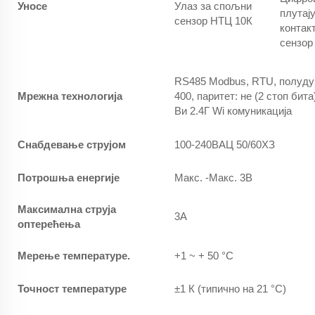
Уносе
Улаз за спољни
плутају
сензор НТЦ 10К
контак
сензор
RS485 Modbus, RTU, полудупл
Мрежна технологија
400, паритет: не (2 стоп бита
Ви 2.4Г Wi комуникација
Снабдевање струјом
100-240ВАЦ 50/60ХЗ
Потрошња енергије
Макс. -Макс. 3В
Максимална струја
3А
оптерећења
Мерење температуре.
+1 ~ + 50 °C
Точност температуре
±1 К (типично на 21 °C)