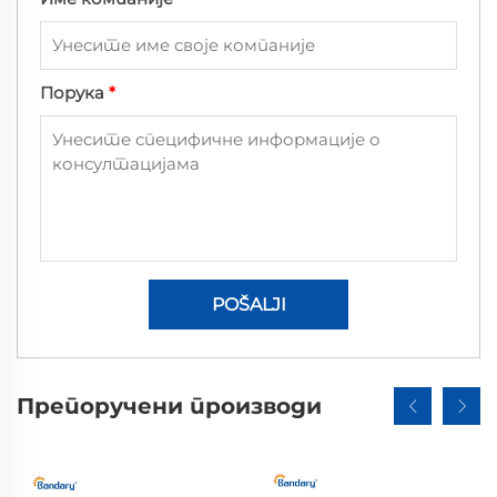
Порука
*
POŠALJI
Препоручени производи