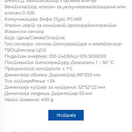
ФК610-Д: Вентилатор 3 брзине или ВЕ
Вентилатор, клапан за укључивање/изгашање или
клапан 0-10В
Комуникација: Вифи (Туја), РС485
Улазни порт за контакт прозора/коморанти
Извански сензор
Боја: Црна/Свежа/Златна
Тип сензора: сензор температуре и влаге/сензор
ТВОЦ/сензор ЦО2
Податак енергије: 100-240ВАЦ+10% 50/60ХЗ
Поставите температуру. Диапазон: 1 ~ 50 °C
Прецизност контроле: ± 1°C
Димензија облика: Дијаметар 86*33,5 мм
Ток оптерећења: <3А
Димензија кутије за напајање: 52*52*22 мм
Димензија гледања: Дијаметар 53 мм
Нето тежина: 450 g
Истрага