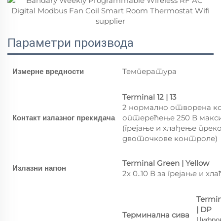
Параметри производа
Температура
Измерне вредности
Terminal 12 | 13
2 нормално отворена к
оптерећење 250 В макси
Контакт излазног прекидача
(грејање и хлађење прек
двоточкове контроле)
Terminal Green | Yellow
Излазни напон
2х 0..10 В за грејање и хл
Termin
| DP
Терминална сива
Цифров