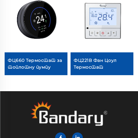
ФЦ660 Термостат за
ФЦ221В Фан Цоул
топлотну пумпу
Термостат