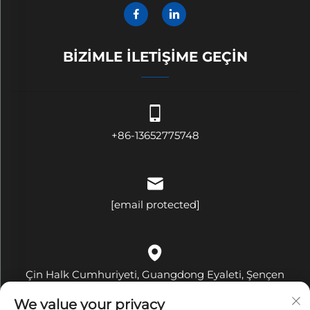
BIZIMLE İLETIŞIME GEÇIN
+86-13652775748
[email protected]
Çin Halk Cumhuriyeti, Guangdong Eyaleti, Şençen
Şehri, Longgang İlçesi, Pinghu Sokağı, Hehua Topluluğu,
We value your privacy
Pingji Bulvarı No: 321, B Binası, Oda 509