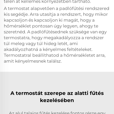
télén át kellemes környezetben tartható.
A termostat alapvetően a padlófűtési rendszered
kis segédje. Arra utasítja a rendszert, hogy mikor
kapcsoljon és kapcsoljon ki magát, hogy a
hőmérséklet pontosan úgy legyen, ahogy te
szeretnéd. A padlófűtésednek szüksége van egy
termostatra, hogy megakadályozza a rendszer
túl meleg vagy túl hideg letét, ami
akadályozhatná a kényelmes feltételeket.
Termostatral beállíthatod a hőmérsékletet arra,
amit kényelmesnek találsz.
A termostát szerepe az alatti fűtés
kezelésében
Az alul talajos fűtés kezelése fontos része egy