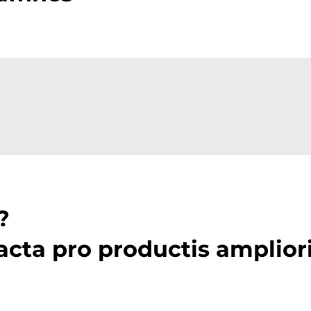
?
acta pro productis amplior