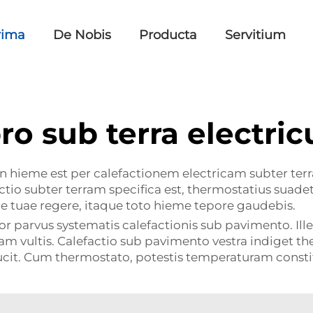
rima
De Nobis
Producta
Servitium
ro sub terra electric
me est per calefactionem electricam subter terram.
tio subter terram specifica est, thermostatius suad
ae tuae regere, itaque toto hieme tepore gaudebis.
or parvus systematis calefactionis sub pavimento. I
 eam vultis. Calefactio sub pavimento vestra indiget
ucit. Cum thermostato, potestis temperaturam cons