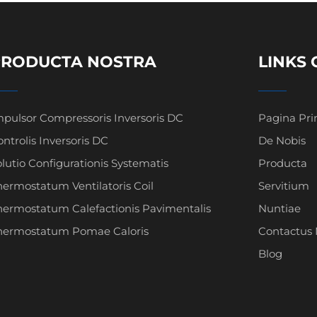
PRODUCTA NOSTRA
LINKS 
mpulsor Compressoris Inversoris DC
Pagina Pr
ntrolis Inversoris DC
De Nobis
lutio Configurationis Systematis
Producta
hermostatum Ventilatoris Coil
Servitium
hermostatum Calefactionis Pavimentalis
Nuntiae
hermostatum Pomae Caloris
Contactus
Blog