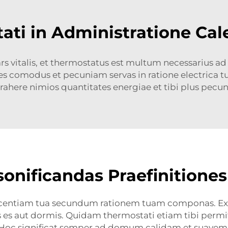
ati in Administratione Cal
pars vitalis, et thermostatus est multum necessarius 
es comodus et pecuniam servas in ratione electrica t
rahere nimios quantitates energiae et tibi plus pecun
onificandas Praefinitiones
lescentiam tua secundum rationem tuam componas. Ex
s aut dormis. Quidam thermostati etiam tibi permit
 Hoc significat semper ad domum calidam et suavem r