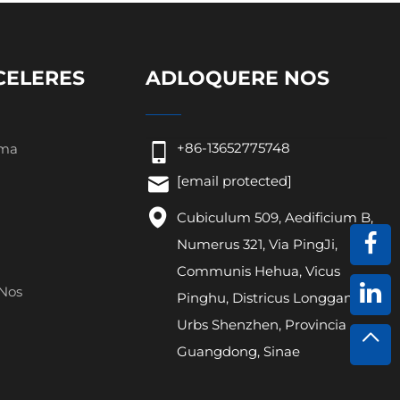
CELERES
ADLOQUERE NOS
+86-13652775748
ima
[email protected]
Cubiculum 509, Aedificium B,
Numerus 321, Via PingJi,
Communis Hehua, Vicus
 Nos
Pinghu, Districus Longgang,
Urbs Shenzhen, Provincia
Guangdong, Sinae