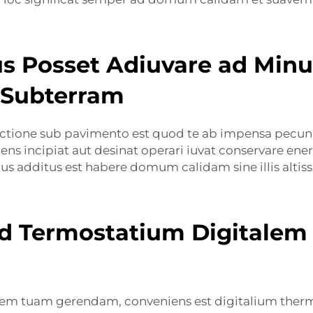
s Posset Adiuvare ad Min
a Subterram
factione sub pavimento est quod te ab impensa pecun
ens incipiat aut desinat operari iuvat conservare 
s additus est habere domum calidam sine illis altissim
 ad Termostatium Digitalem
onem tuam gerendam, conveniens est digitalium therm