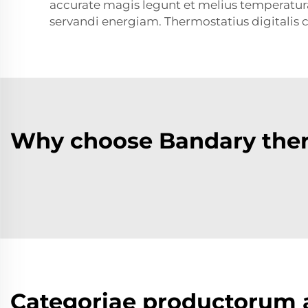
accurate magis legunt et melius temperatu
servandi energiam. Thermostatius digitalis c
Why choose Bandary therm
Categoriae productorum a