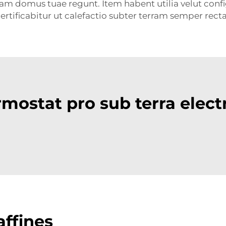
ram domus tuae regunt. Item habent utilia velut con
ertificabitur ut calefactio subter terram semper recta
ostat pro sub terra elect
ffines