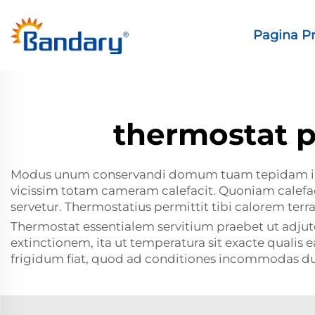
Pagina P
thermostat p
Modus unum conservandi domum tuam tepidam in hie
vicissim totam cameram calefacit. Quoniam calefac
servetur. Thermostatius permittit tibi calorem terr
Thermostat essentialem servitium praebet ut adjut
extinctionem, ita ut temperatura sit exacte qualis
frigidum fiat, quod ad conditiones incommodas d