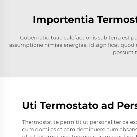
Importentia Termost
Gubernatio tuae calefactionis sub terra est 
assumptione nimiae energiae. Id significat quod 
possunt t
Uti Termostato ad Pers
Thermostat te permitit ut personaliter ca
cum domi es et eam deminuere cum absens e
id est ex omni loco temperaturam regulare.