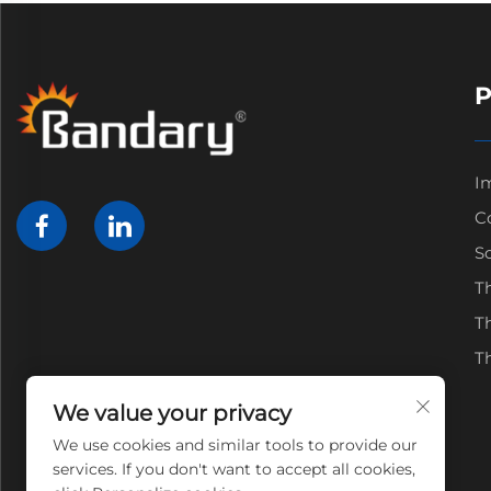
I
Co
So
T
T
T
We value your privacy
We use cookies and similar tools to provide our
services. If you don't want to accept all cookies,