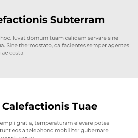
efactionis Subterram
ad hoc. Iuvat domum tuam calidam servare sine
ua. Sine thermostato, calfacientes semper agentes
iae costa.
 Calefactionis Tuae
empli gratia, temperaturam elevare potes
unt eos a telephono mobiliter gubernare,
everti posse.