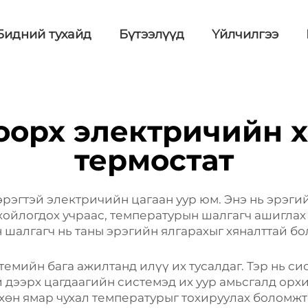
Бидний тухайд
Бүтээлүүд
Үйлчилгээ
оорх электричийн 
термостат
эрэгтэй электричийн цагаан уур юм. Энэ нь эрэгий
рхойлогдох учраас, температурын шалгагч ашиглах 
шалгагч нь таны эрэгийн ялгарахыг хяналттай бол
емийн бага ажилтанд илүү их тусалдаг. Тэр нь сист
й дээрх цагдаагийн системэд их уур амьсгалд орхи
вхөн ямар чухал температурыг тохируулах боломжт