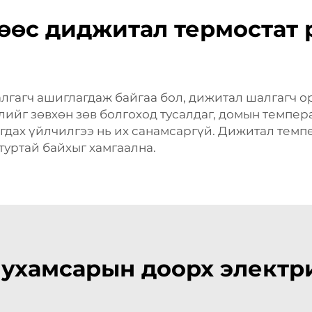
өөс диджитал термостат
лгагч ашиглагдаж байгаа бол, дижитал шалгагч о
ийг зөвхөн зөв болгоход тусалдаг, домын темпера
гдах үйлчилгээ нь их санамсаргүй. Дижитал темп
туртай байхыг хамгаална.
 ухамсарын доорх электр