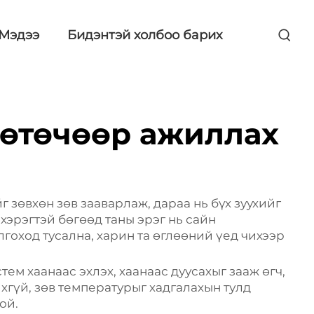
Мэдээ
Бидэнтэй холбоо барих
хөтөчөөр ажиллах
г зөвхөн зөв зааварлаж, дараа нь бүх зуухийг
хэрэгтэй бөгөөд таны эрэг нь сайн
гоход тусална, харин та өглөөний үед чихээр
ем хаанаас эхлэх, хаанаас дуусахыг зааж өгч,
хгүй, зөв температурыг хадгалахын тулд
ой.