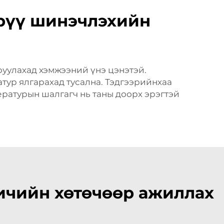
 рүү шинэчлэхийн
руулахад хэмжээний үнэ цэнэтэй.
тур ялгарахад тусална. Тэдгээрийнхаа
ературын шалгагч нь таны доорх эрэгтэй
ичийн хөтөчөөр ажиллах