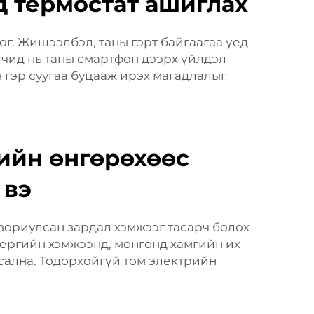
д термостат ашиглах
г. Жишээлбэл, таны гэрт байгаагаа үед
гчид нь таны смартфон дээрх үйлдэл
н гэр суугаа буцааж ирэх магадлалыг
ийн өнгөрөхөөс
 вэ
зориулсан зардал хэмжээг тасарч болох
энергийн хэмжээнд, мөнгөнд хамгийн их
усална. Тодорхойгүй том электрийн