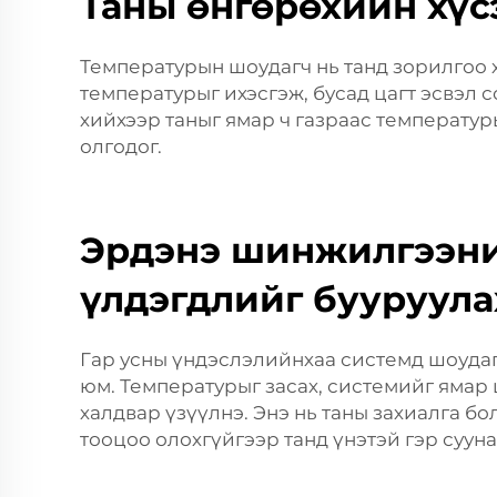
Таны өнгөрөхийн хүс
Температурын шоудагч нь танд зорилгоо 
температурыг ихэсгэж, бусад цагт эсвэл 
хийхээр таныг ямар ч газраас температуры
олгодог.
Эрдэнэ шинжилгээни
үлдэгдлийг бууруула
Гар усны үндэслэлийнхаа системд шоудаг
юм. Температурыг засах, системийг ямар 
халдвар үзүүлнэ. Энэ нь таны захиалга б
тооцоо олохгүйгээр танд үнэтэй гэр сууна