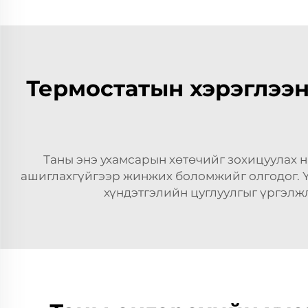
Термостатын хэрэглээ
Таны энэ ухамсарын хөтөчийг зохицуулах нь
ашиглахгүйгээр жинжих боломжийг олгодог. Үү
хүндэтгэлийн цуглуулгыг үргэлж