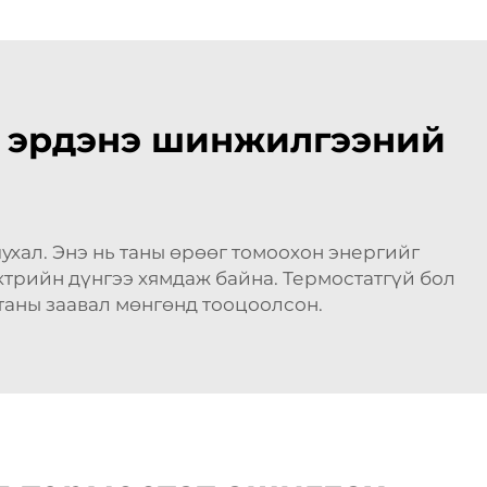
р эрдэнэ шинжилгээний
чухал. Энэ нь таны өрөөг томоохон энергийг
ктрийн дүнгээ хямдаж байна. Термостатгүй бол
таны заавал мөнгөнд тооцоолсон.