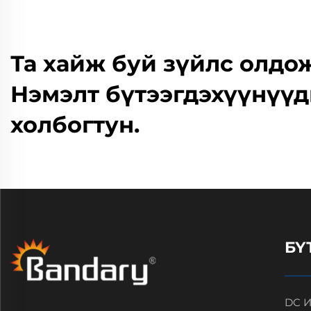
Та хайж буй зүйлс олдо
Нэмэлт бүтээгдэхүүнүүд
холбогтун.
БҮ
DC И