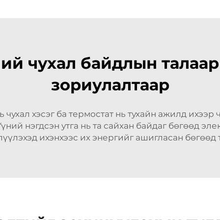
ний чухал байдлын талаа
зориулалтаар
 чухал хэсэг ба термостат нь тухайн ажилд ихээр 
ний нэгдсэн утга нь та сайхан байдаг бөгөөд эле
лүүлэхэд ихэнхээс их энергийг ашигласан бөгөөд 