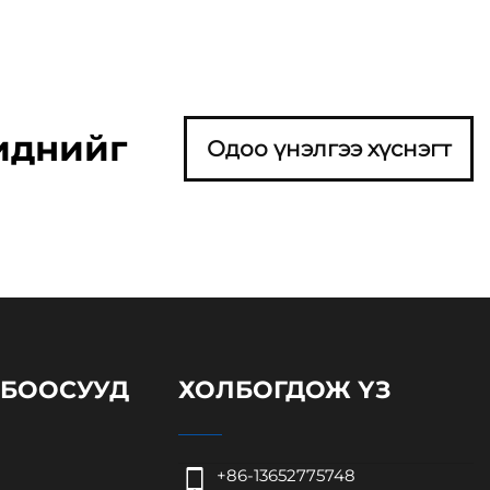
иднийг
Одоо үнэлгээ хүснэгт
ЛБООСУУД
ХОЛБОГДОЖ ҮЗ
+86-13652775748