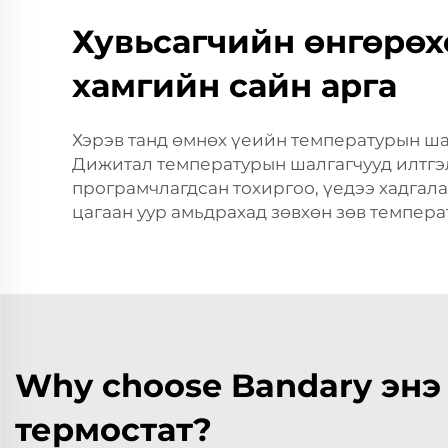
Хувьсагчийн өнгөрөх
хамгийн сайн арга
Хэрэв танд өмнөх үеийн температурын ша
Дижитал температурын шалгагчууд илтгэл
програмчлагдсан тохиргоо, үедээ хадгала
цагаан уур амьдрахад зөвхөн зөв темпера
Why choose Bandary энэ
термостат?