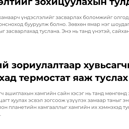
элтийг зохицуулахын тул
хамаарч үндэслэлийг засварлах боломжийг олгодо
сонсноход бууруулж болно. Зөвхөн ямар нэг шоуда
г засварлахад туслана. Энэ нь танд үнэтэй, сайха
й зориулалтаар хувьсагч
хад термостат яаж туслах
ч ашиглахын хамгийн сайн хэсэг нь танд мөнгөнд 
цагт хуулах эсвэл зогсоож үзүүлэх замаар таныг 
олон планетийн хамгааллыг хамгийн их хэмнэхэд т
.