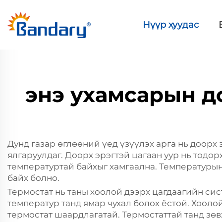
Нүүр хуудас
энэ ухамсарын д
Дунд газар өглөөний үед үзүүлэх арга нь доорх 
ялгаруулдаг. Доорх эрэгтэй цагаан уур нь тодо
температуртай байхыг хамгаална. Температурын 
байх болно.
Термостат нь таны хоолой дээрх цагдаагийн сист
температур танд ямар чухал болох ёстой. Хооло
термостат шаардлагатай. Термостаттай танд зө