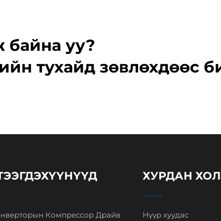
ж байна уу?
ийн тухайд зөвлөхдөөс б
ТЭЭГДЭХҮҮНҮҮД
ХУРДАН ХО
нверторын Компрессор Драйв
Нүүр хуудас