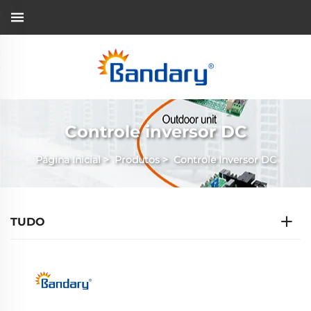
Controle inversor DC
Página Inicial
>
Produtos
>
Controle Inversor DC
TUDO