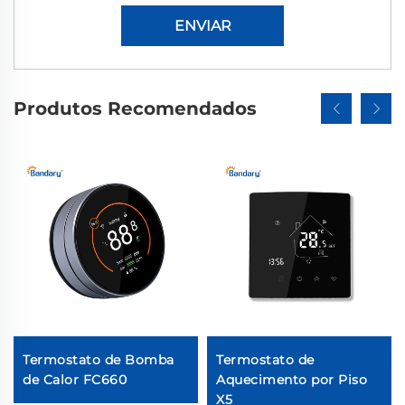
ENVIAR
Produtos Recomendados
Termostato de Bomba
Termostato de
de Calor FC660
Aquecimento por Piso
X5