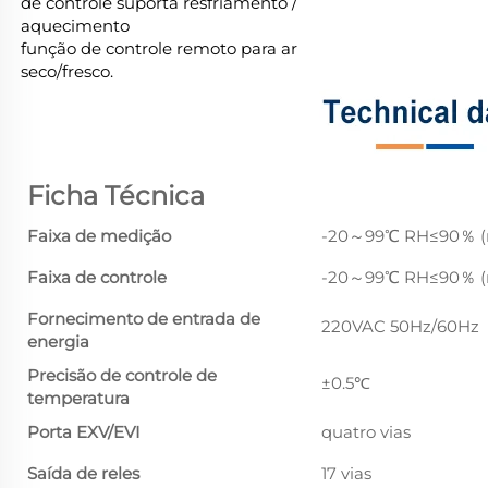
de controle suporta resfriamento /
aquecimento
função de controle remoto para ar
seco/fresco.
Ficha Técnica
Faixa de medição
-20～99℃ RH≤90％ (n
Faixa de controle
-20～99℃ RH≤90％ (n
Fornecimento de entrada de
220VAC 50Hz/60Hz
energia
Precisão de controle de
±0.5℃
temperatura
Porta EXV/EVI
quatro vias
Saída de reles
17 vias