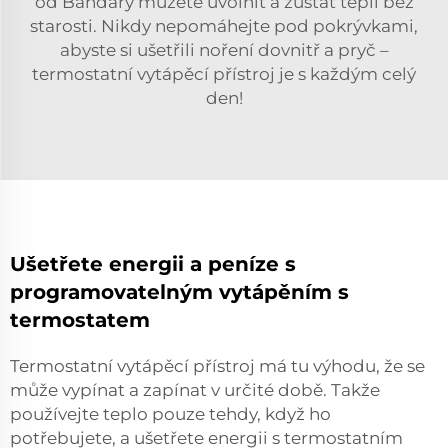
od Bandary můžete uvolnit a zůstat teplí bez
starosti. Nikdy nepomáhejte pod pokrývkami,
abyste si ušetřili noření dovnitř a pryč –
termostatní vytápěcí přístroj je s každým celý
den!
Ušetřete energii a peníze s
programovatelným vytápěním s
termostatem
Termostatní vytápěcí přístroj má tu výhodu, že se
může vypínat a zapínat v určité době. Takže
používejte teplo pouze tehdy, když ho
potřebujete, a ušetřete energii s termostatním