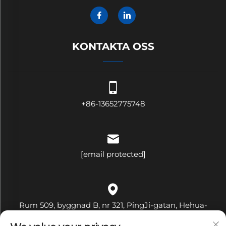
KONTAKTA OSS
+86-13652775748
[email protected]
Rum 509, byggnad B, nr 321, PingJi-gatan, Hehua-
communityn, Pinghu-gatan, Longgang-distriktet,