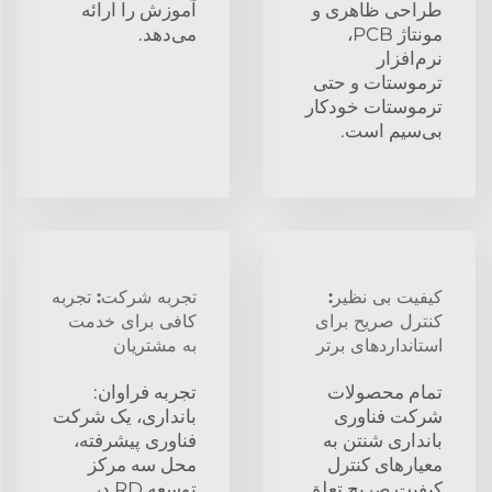
طراحی ظاهری و
آموزش را ارائه
مونتاژ PCB،
می‌دهد.
نرم‌افزار
ترموستات و حتی
ترموستات خودکار
بی‌سیم است.
کیفیت بی نظیر:
تجربه شرکت: تجربه
کنترل صریح برای
کافی برای خدمت
استانداردهای برتر
به مشتریان
تمام محصولات
تجربه فراوان:
شرکت فناوری
بانداری، یک شرکت
بانداری شنتن به
فناوری پیشرفته،
معیارهای کنترل
محل سه مرکز
کیفیت صریح تعلق
توسعه RD در