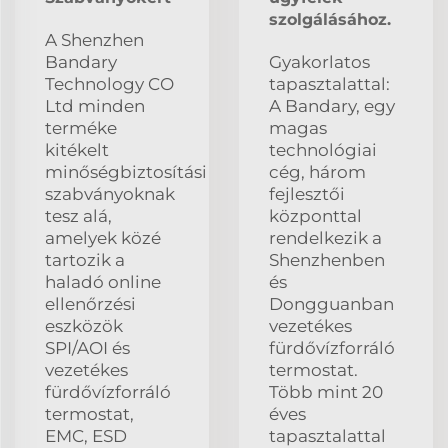
szolgálásához.
A Shenzhen
Bandary
Gyakorlatos
Technology CO
tapasztalattal:
Ltd minden
A Bandary, egy
terméke
magas
kitékelt
technológiai
minőségbiztosítási
cég, három
szabványoknak
fejlesztői
tesz alá,
központtal
amelyek közé
rendelkezik a
tartozik a
Shenzhenben
haladó online
és
ellenőrzési
Dongguanban
eszközök
vezetékes
SPI/AOI és
fürdővízforráló
vezetékes
termostat.
fürdővízforráló
Több mint 20
termostat,
éves
EMC, ESD
tapasztalattal