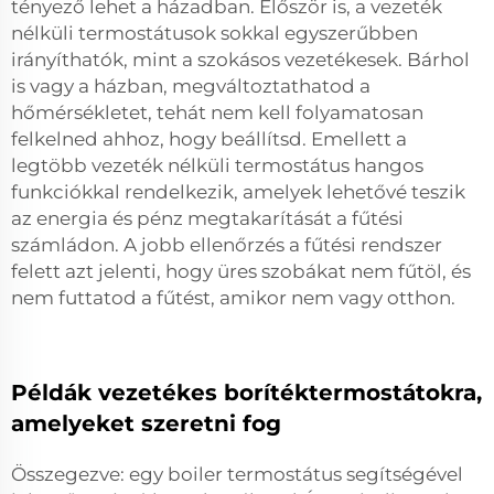
tényező lehet a házadban. Először is, a vezeték
nélküli termostátusok sokkal egyszerűbben
irányíthatók, mint a szokásos vezetékesek. Bárhol
is vagy a házban, megváltoztathatod a
hőmérsékletet, tehát nem kell folyamatosan
felkelned ahhoz, hogy beállítsd. Emellett a
legtöbb vezeték nélküli termostátus hangos
funkciókkal rendelkezik, amelyek lehetővé teszik
az energia és pénz megtakarítását a fűtési
számládon. A jobb ellenőrzés a fűtési rendszer
felett azt jelenti, hogy üres szobákat nem fűtöl, és
nem futtatod a fűtést, amikor nem vagy otthon.
Példák vezetékes borítéktermostátokra,
amelyeket szeretni fog
Összegezve: egy boiler termostátus segítségével