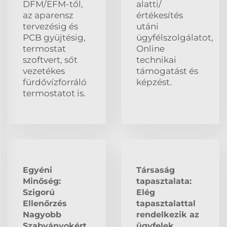
DFM/EFM-től,
alatti/
az aparensz
értékesítés
tervezésig és
utáni
PCB gyüjtésig,
ügyfélszolgálatot,
termostat
Online
szoftvert, sőt
technikai
vezetékes
támogatást és
fürdővízforráló
képzést.
termostatot is.
Egyéni
Társaság
Minőség:
tapasztalata:
Szigorú
Elég
Ellenőrzés
tapasztalattal
Nagyobb
rendelkezik az
Szabványokért
ügyfelek