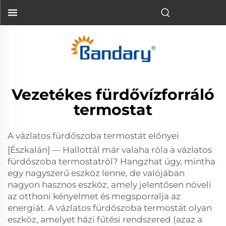
Vezetékes fürdővízforráló
termostat
A vázlatos fürdőszoba termostát előnyei
[Észkalán] — Hallottál már valaha róla a vázlatos
fürdőszoba termostatról? Hangzhat úgy, mintha
egy nagyszerű eszköz lenne, de valójában
nagyon hasznos eszköz, amely jelentősen növeli
az otthoni kényelmet és megsporralja az
energiát. A vázlatos fürdőszoba termostát olyan
eszköz, amelyet házi fűtési rendszered (azaz a