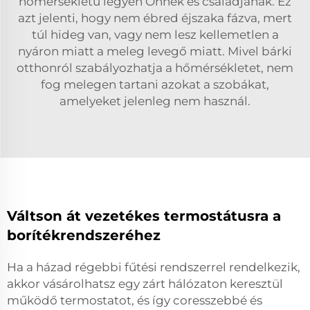
hőmérsékletű legyen Önnek és családjának. Ez
azt jelenti, hogy nem ébred éjszaka fázva, mert
túl hideg van, vagy nem lesz kellemetlen a
nyáron miatt a meleg levegő miatt. Mivel bárki
otthonról szabályozhatja a hőmérsékletet, nem
fog melegen tartani azokat a szobákat,
amelyeket jelenleg nem használ.
Váltson át vezetékes termostátusra a
borítékrendszeréhez
Ha a házad régebbi fűtési rendszerrel rendelkezik,
akkor vásárolhatsz egy zárt hálózaton keresztül
működő termostatot, és így coresszebbé és