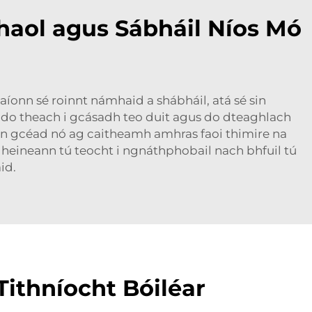
haol agus Sábháil Níos Mó
onn sé roinnt námhaid a shábháil, atá sé sin
dh do theach i gcásadh teo duit agus do dteaghlach
r an gcéad nó ag caitheamh amhras faoi thimire na
í dheineann tú teocht i ngnáthphobail nach bhfuil tú
id.
ithníocht Bóiléar