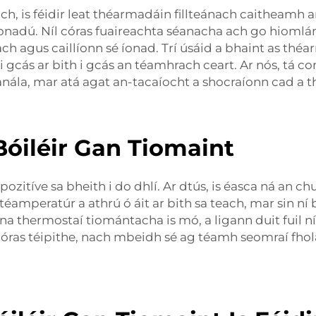
ch, is féidir leat théarmadáin fillteánach caitheam
onadú. Níl córas fuaireachta séanacha ach go hioml
agus caillíonn sé íonad. Trí úsáid a bhaint as théarma
gcás ar bith i gcás an téamhrach ceart. Ar nós, tá 
eanála, mar atá agat an-tacaíocht a shocraíonn cad a t
Bóiléir Gan Tiomaint
pozitíve sa bheith i do dhlí. Ar dtús, is éasca ná an c
amperatúr a athrú ó áit ar bith sa teach, mar sin ní 
 na thermostaí tiomántacha is mó, a ligann duit fuil n
 do chóras téipithe, nach mbeidh sé ag téamh seomraí fh