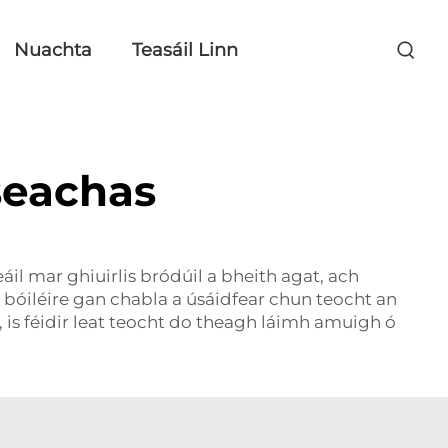
Nuachta
Teasáil Linn
seachas
áil mar ghiuirlis bródúil a bheith agat, ach
a bóiléire gan chabla a úsáidfear chun teocht an
 is féidir leat teocht do theagh láimh amuigh ó