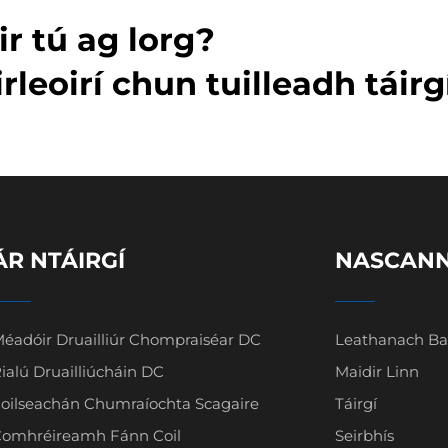
ir tú ag lorg?
eoirí chun tuilleadh táirgí 
ÁR NTÁIRGÍ
NASCANN
éadóir Druailliúr Chompraiséar DC
Leathanach Ba
ialú Druailliúcháin DC
Maidir Linn
oilseachán Chumraíochta Scagaire
Táirgí
omhréireamh Fánn Coil
Seirbhís