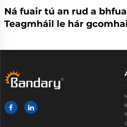
Ná fuair tú an rud a bhfua
Teagmháil le hár gcomhairl
M
R
F
C