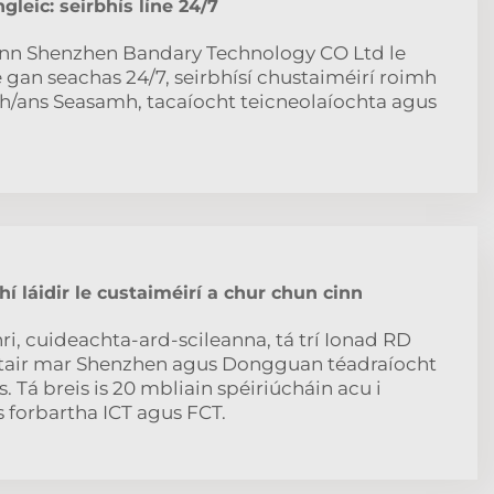
ngleic: seirbhís líne 24/7
íonn Shenzhen Bandary Technology CO Ltd le
 gan seachas 24/7, seirbhísí chustaiméirí roimh
h/ans Seasamh, tacaíocht teicneolaíochta agus
hí láidir le custaiméirí a chur chun cinn
ri, cuideachta-ard-scileanna, tá trí Ionad RD
antair mar Shenzhen agus Dongguan téadraíocht
. Tá breis is 20 mbliain spéiriúcháin acu i
forbartha ICT agus FCT.