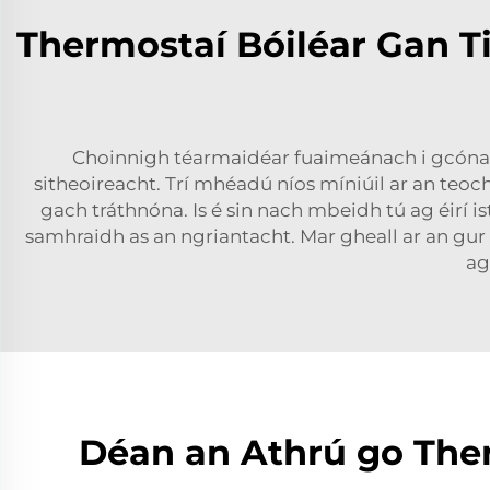
Thermostaí Bóiléar Gan T
Choinnigh téarmaidéar fuaimeánach i gcónaí 
sitheoireacht. Trí mhéadú níos míniúil ar an teoc
gach tráthnóna. Is é sin nach mbeidh tú ag éirí 
samhraidh as an ngriantacht. Mar gheall ar an gur f
ag
Déan an Athrú go Ther