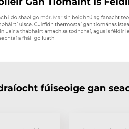
léir Gan Tiomaint Is Féidi
ach i do shaol go mór. Mar sin beidh tú ag fanacht t
háirtí uisce. Cuirfidh thermostaí gan tiománas isteac
n uair a thabhairt amach sa todhchaí, agus is féidir l
chtaí a fháil go luath!
raíocht fúiseoige gan sea