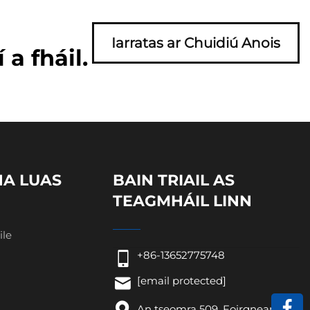
Iarratas ar Chuidiú Anois
a fháil.
A LUAS
BAIN TRIAIL AS
TEAGMHÁIL LINN
ile
+86-13652775748
[email protected]
An tseomra 509, Foirgneamh B,