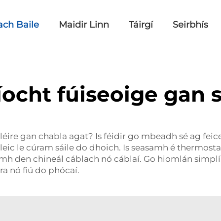
ch Baile
Maidir Linn
Táirgí
Seirbhís
íocht fúiseoige gan 
léire gan chabla agat? Is féidir go mbeadh sé ag feice
gleic le cúram sáile do dhoich. Is seasamh é thermost
amh den chineál cáblach nó cáblaí. Go hiomlán simplí,
a nó fiú do phócaí.