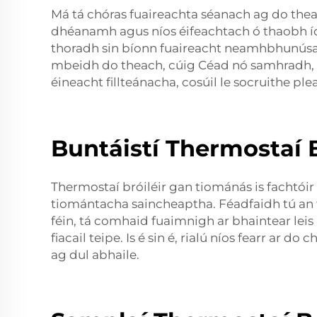
Má tá chóras fuaireachta séanach ag do thea
dhéanamh agus níos éifeachtach ó thaobh í
thoradh sin bíonn fuaireacht neamhbhunúsach 
mbeidh do theach, cúig Céad nó samhradh, i 
éineacht fillteánacha, cosúil le socruithe pl
Buntáistí Thermostaí 
Thermostaí bróiléir gan tiománás is fachtóir 
tiomántacha saincheaptha. Féadfaidh tú an té
féin, tá comhaid fuaimnigh ar bhaintear leis
fiacail teipe. Is é sin é, rialú níos fearr ar
ag dul abhaile.