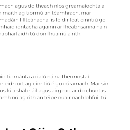
h amach agus do theach níos greamaíochta a
án maith ag tiormú an téamhrach, mar
dáin fillteánacha, is féidir leat cinntiú go
comhaid iontacha againn ar fheabhsanna na n-
habharfaidh tú don fhuairiú a rith.
huid tiománta a rialú ná na thermostaí
bheidh ort ag cinntiú é go cúramach. Mar sin
íos lú a shábháil agus airgead ar do chuntas
olamh nó ag rith an téipe nuair nach bhfuil tú