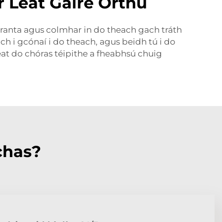
r Leat Gáire Orthu
eoranta agus colmhar in do theach gach tráth
h i gcónaí i do theach, agus beidh tú i do
eat do chóras téipithe a fheabhsú chuig
chas?