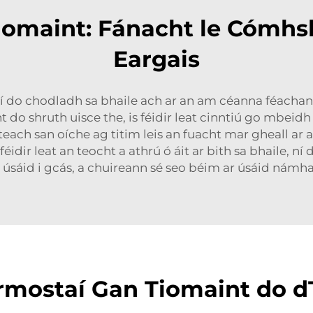
iomaint: Fánacht le Cómhs
Eargais
do chodladh sa bhaile ach ar an am céanna féachanaí
ht do shruth uisce the, is féidir leat cinntiú go mbei
isteach san oíche ag titim leis an fuacht mar gheall a
éidir leat an teocht a athrú ó áit ar bith sa bhaile, n
 úsáid i gcás, a chuireann sé seo béim ar úsáid námha
mostaí Gan Tiomaint do dT