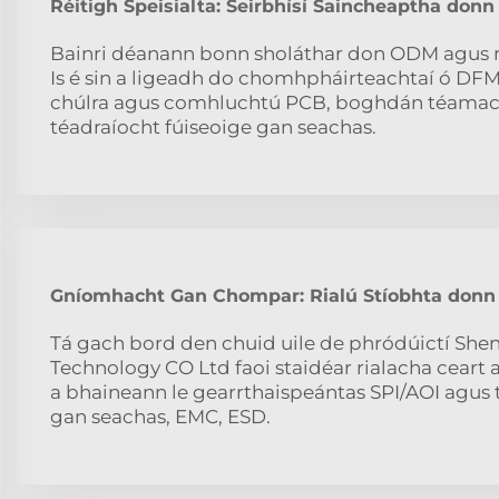
Réitigh Speisialta: Seirbhísí Saincheaptha donn 
Bainri déanann bonn sholáthar don ODM agus 
Is é sin a ligeadh do chomhpháirteachtaí ó DFM
chúlra agus comhluchtú PCB, boghdán téamach
téadraíocht fúiseoige gan seachas.
Gníomhacht Gan Chompar: Rialú Stíobhta donn 
Tá gach bord den chuid uile de phródúictí Sh
Technology CO Ltd faoi staidéar rialacha cear
a bhaineann le gearrthaispeántas SPI/AOI agus 
gan seachas, EMC, ESD.