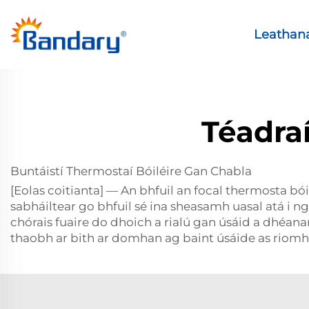
Leathana
Téadra
Buntáistí Thermostaí Bóiléire Gan Chabla
[Eolas coitianta] — An bhfuil an focal thermosta bói
sabháiltear go bhfuil sé ina sheasamh uasal atá i n
chórais fuaire do dhoich a rialú gan úsáid a dhéan
thaobh ar bith ar domhan ag baint úsáide as riomhr