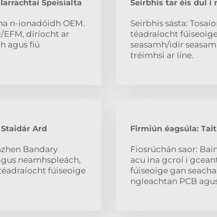
Iarrachtaí Speisialta
Seirbhís tar éis dul i 
na n-ionadóidh OEM.
Seirbhís sásta: Tosa
/EFM, díríocht ar
téadraíocht fúiseoige
 agus fiú
seasamh/idir seasam
tréimhsi ar líne.
Staidár Ard
Firmiún éagsúla: Tait
enzhen Bandary
Fiosrúchán saor: Bain
t agus neamhspleách,
acu ina gcroí i gce
téadraíocht fúiseoige
fúiseoige gan seachas
ngleachtan PCB agus 