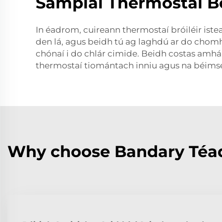
Samplaí Thermostaí Bói
In éadrom, cuireann thermostaí bróiléir iste
den lá, agus beidh tú ag laghdú ar do chomhp
chónaí i do chlár cimide. Beidh costas amhái
thermostaí tiomántach inniu agus na béimsea
Why choose Bandary Téad