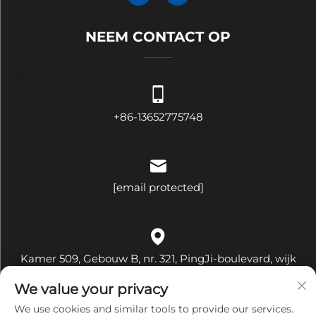
NEEM CONTACT OP
+86-13652775748
[email protected]
Kamer 509, Gebouw B, nr. 321, PingJi-boulevard, wijk
Hehua, straat Pinghu, district Longgang, stad Shenzhen,
We value your privacy
provincie Guangdong, China
We use cookies and similar tools to provide our services.